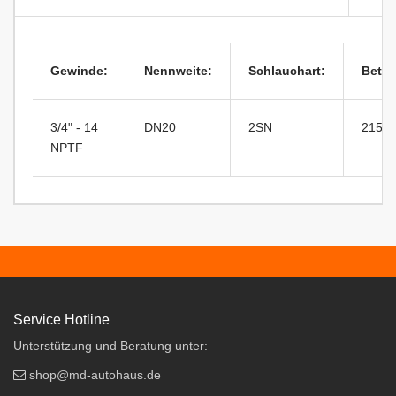
Gewinde:
Nennweite:
Schlauchart:
Betri
3/4" - 14
DN20
2SN
215ba
NPTF
Service Hotline
Unterstützung und Beratung unter:
shop@md-autohaus.de