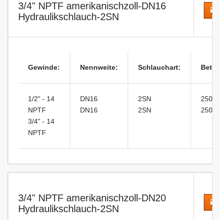
3/4" NPTF amerikanischzoll-DN16
Ko
Hydraulikschlauch-2SN
Gewinde:
Nennweite:
Schlauchart:
Betri
1/2" - 14
DN16
2SN
250ba
NPTF
DN16
2SN
250ba
3/4" - 14
NPTF
3/4" NPTF amerikanischzoll-DN20
Ko
Hydraulikschlauch-2SN