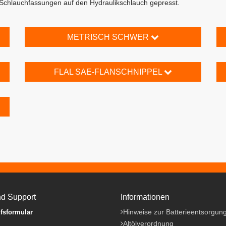
chlauchfassungen auf den Hydraulikschlauch gepresst.
METRISCH SCHWER
FLAL SAE-FLANSCHNIPPEL
nd Support
Informationen
Hinweise zur Batterieentsorgun
fsformular
Altölverordnung