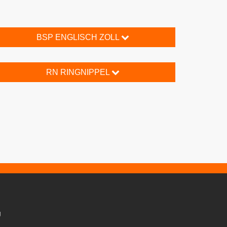
BSP ENGLISCH ZOLL
RN RINGNIPPEL
g