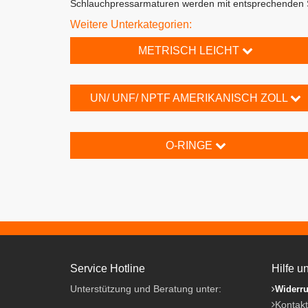
Schlauchpressarmaturen werden mit entsprechenden S
Weitere Unterkategorien:
METRISCH LEICHT
UN/ UNF/ NPTF AMERIKANISCH ZOLL
O-RINGE
Service Hotline
Hilfe u
Unterstützung und Beratung unter:
Widerru
Kontakt