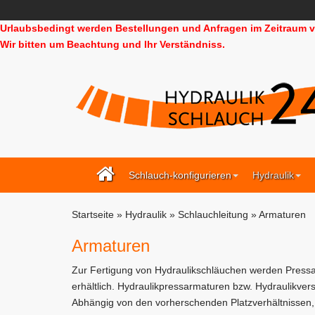
Urlaubsbedingt werden Bestellungen und Anfragen im Zeitraum vo
Wir bitten um Beachtung und Ihr Verständniss.
Schlauch-konfigurieren
Hydraulik
Startseite
»
Hydraulik
»
Schlauchleitung
»
Armaturen
Armaturen
Zur Fertigung von Hydraulikschläuchen werden Pressa
erhältlich. Hydraulikpressarmaturen bzw. Hydraulikver
Abhängig von den vorherschenden Platzverhältnissen