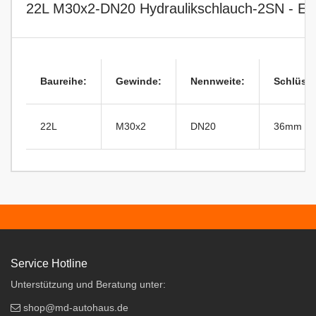
22L M30x2-DN20 Hydraulikschlauch-2SN - Ede
Baureihe:
Gewinde:
Nennweite:
Schlüsse
22L
M30x2
DN20
36mm
Service Hotline
Unterstützung und Beratung unter:
shop@md-autohaus.de