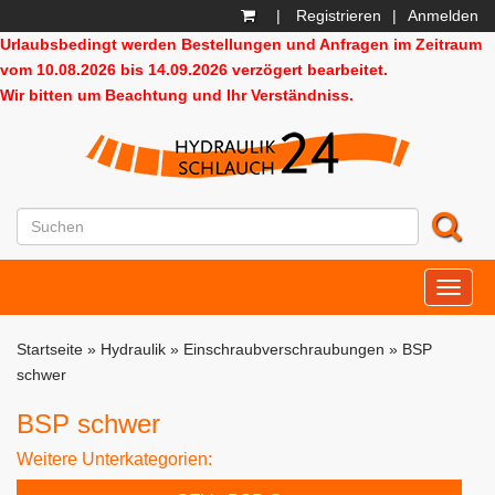
|
Registrieren
|
Anmelden
Urlaubsbedingt werden Bestellungen und Anfragen im Zeitraum
vom 10.08.2026 bis 14.09.2026 verzögert bearbeitet.
Wir bitten um Beachtung und Ihr Verständniss.
HD24
Startseite
»
Hydraulik
»
Einschraubverschraubungen
»
BSP
schwer
BSP schwer
Weitere Unterkategorien: