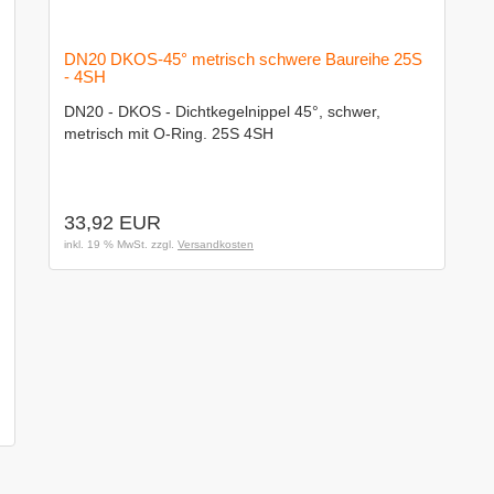
DN20 DKOS-45° metrisch schwere Baureihe 25S
- 4SH
DN20 - DKOS - Dichtkegelnippel 45°, schwer,
metrisch mit O-Ring. 25S 4SH
33,92 EUR
inkl. 19 % MwSt. zzgl.
Versandkosten