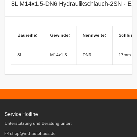
8L M14x1.5-DN6 Hydraulikschlauch-2SN - Ede
Baureihe:
Gewinde:
Nennweite:
Schlüsse
8L
M14x1,5
DN6
17mm
Service Hotline
Unterstützung und Beratung unter:
shop@md-autohaus.de