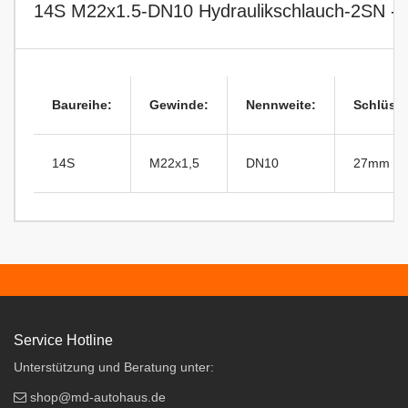
14S M22x1.5-DN10 Hydraulikschlauch-2SN - E
Baureihe:
Gewinde:
Nennweite:
Schlüsse
14S
M22x1,5
DN10
27mm
Service Hotline
Unterstützung und Beratung unter:
shop@md-autohaus.de