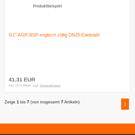
G1"-AGR-BSP-englisch zöllig DN25-Edelstahl
41,31 EUR
inkl. 19 % MwSt. zzgl.
Versandkosten
Zeige
1
bis
7
(von insgesamt
7
Artikeln)
1