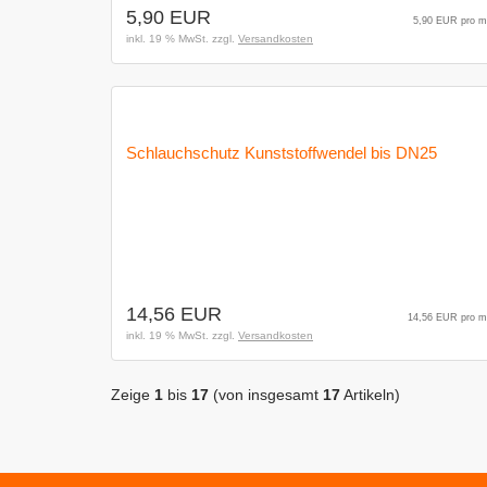
5,90 EUR
5,90 EUR pro m
inkl. 19 % MwSt. zzgl.
Versandkosten
Schlauchschutz Kunststoffwendel bis DN25
14,56 EUR
14,56 EUR pro m
inkl. 19 % MwSt. zzgl.
Versandkosten
Zeige
1
bis
17
(von insgesamt
17
Artikeln)