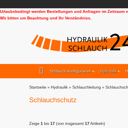
Urlaubsbedingt werden Bestellungen und Anfragen im Zeitraum vo
Wir bitten um Beachtung und Ihr Verständniss.
Schlauch-konfigurieren
Hydraulik
H
Startseite
»
Hydraulik
»
Schlauchleitung
»
Schlauchsch
Schlauchschutz
Zeige
1
bis
17
(von insgesamt
17
Artikeln)