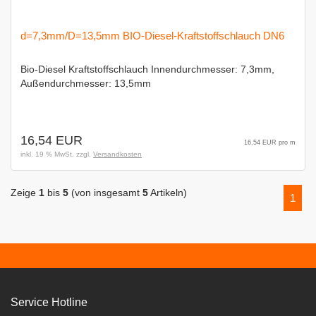
d=7,3mm/D=13,5mm BIO-Diesel-Kraftstoffschlauch DN6
Bio-Diesel Kraftstoffschlauch Innendurchmesser: 7,3mm,
Außendurchmesser: 13,5mm
16,54 EUR
16,54 EUR pro m
inkl. 19 % MwSt. zzgl.
Versandkosten
Zeige
1
bis
5
(von insgesamt
5
Artikeln)
1
Service Hotline