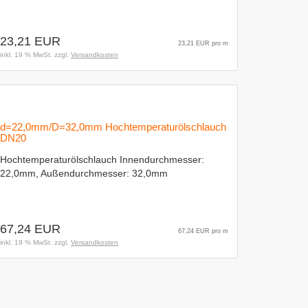
23,21 EUR
23,21 EUR pro m
inkl. 19 % MwSt. zzgl.
Versandkosten
d=22,0mm/D=32,0mm Hochtemperaturölschlauch
DN20
Hochtemperaturölschlauch Innendurchmesser:
22,0mm, Außendurchmesser: 32,0mm
67,24 EUR
67,24 EUR pro m
inkl. 19 % MwSt. zzgl.
Versandkosten