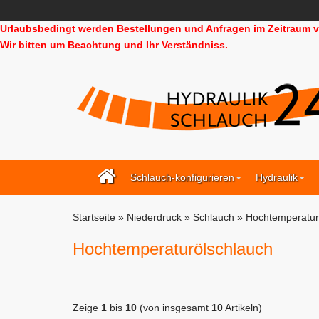
Urlaubsbedingt werden Bestellungen und Anfragen im Zeitraum vo
Wir bitten um Beachtung und Ihr Verständniss.
Schlauch-konfigurieren
Hydraulik
Startseite
»
Niederdruck
»
Schlauch
»
Hochtemperatur
Hochtemperaturölschlauch
Zeige
1
bis
10
(von insgesamt
10
Artikeln)