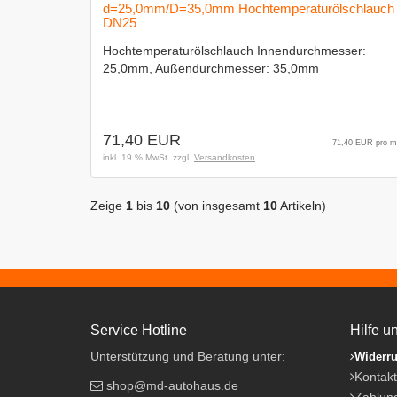
d=25,0mm/D=35,0mm Hochtemperaturölschlauch
DN25
Hochtemperaturölschlauch Innendurchmesser:
25,0mm, Außendurchmesser: 35,0mm
71,40 EUR
71,40 EUR pro m
inkl. 19 % MwSt. zzgl.
Versandkosten
Zeige
1
bis
10
(von insgesamt
10
Artikeln)
Service Hotline
Hilfe u
Unterstützung und Beratung unter:
Widerru
Kontakt
shop@md-autohaus.de