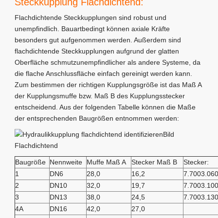
Steckkupplung Flachdichtend:
Flachdichtende Steckkupplungen sind robust und
unempfindlich. Bauartbedingt können axiale Kräfte
besonders gut aufgenommen werden. Außerdem sind
flachdichtende Steckkupplungen aufgrund der glatten
Oberfläche schmutzunempfindlicher als andere Systeme, da
die flache Anschlussfläche einfach gereinigt werden kann.
Zum bestimmen der richtigen Kupplungsgröße ist das Maß A
der Kupplungsmuffe bzw. Maß B des Kupplungsstecker
entscheidend. Aus der folgenden Tabelle können die Maße
der entsprechenden Baugrößen entnommen werden:
Bild
Flachdichtend
Baugröße
Nennweite
Muffe Maß A
Stecker Maß B
Stecker:
1
DN6
28,0
16,2
7.7003.06
2
DN10
32,0
19,7
7.7003.10
3
DN13
38,0
24,5
7.7003.13
4A
DN16
42,0
27,0