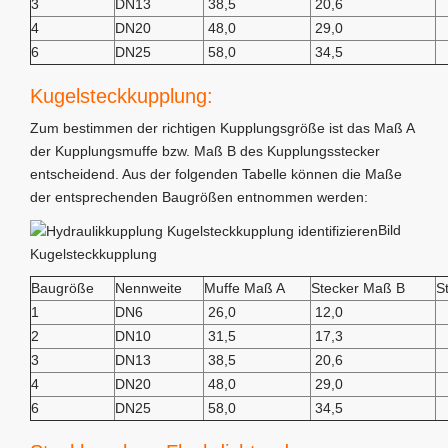
3
DN13
38,5
20,6
4
DN20
48,0
29,0
6
DN25
58,0
34,5
Kugelsteckkupplung:
Zum bestimmen der richtigen Kupplungsgröße ist das Maß A
der Kupplungsmuffe bzw. Maß B des Kupplungsstecker
entscheidend. Aus der folgenden Tabelle können die Maße
der entsprechenden Baugrößen entnommen werden:
Bild
Kugelsteckkupplung
Baugröße
Nennweite
Muffe Maß A
Stecker Maß B
S
1
DN6
26,0
12,0
2
DN10
31,5
17,3
3
DN13
38,5
20,6
4
DN20
48,0
29,0
6
DN25
58,0
34,5