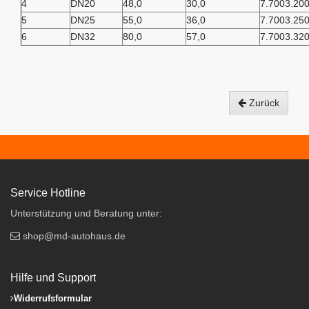
4
DN20
48,0
30,0
7.7003.20
5
DN25
55,0
36,0
7.7003.25
6
DN32
80,0
57,0
7.7003.32
Zurück
Service Hotline
Unterstützung und Beratung unter:
shop@md-autohaus.de
Hilfe und Support
Widerrufsformular