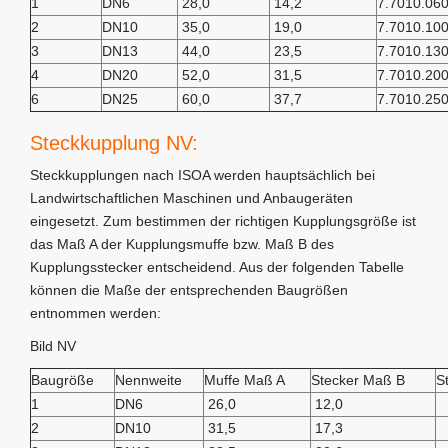
1
DN6
28,0
14,2
7.7010.06
2
DN10
35,0
19,0
7.7010.10
3
DN13
44,0
23,5
7.7010.13
4
DN20
52,0
31,5
7.7010.20
6
DN25
60,0
37,7
7.7010.25
Steckkupplung NV:
Steckkupplungen nach ISOA werden hauptsächlich bei
Landwirtschaftlichen Maschinen und Anbaugeräten
eingesetzt. Zum bestimmen der richtigen Kupplungsgröße ist
das Maß A der Kupplungsmuffe bzw. Maß B des
Kupplungsstecker entscheidend. Aus der folgenden Tabelle
können die Maße der entsprechenden Baugrößen
entnommen werden:
Bild NV
Baugröße
Nennweite
Muffe Maß A
Stecker Maß B
S
1
DN6
26,0
12,0
2
DN10
31,5
17,3