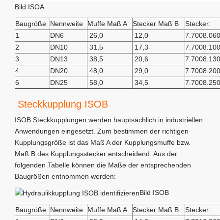
Bild ISOA
Baugröße
Nennweite
Muffe Maß A
Stecker Maß B
Stecker:
1
DN6
26,0
12,0
7.7008.06
2
DN10
31,5
17,3
7.7008.10
3
DN13
38,5
20,6
7.7008.13
4
DN20
48,0
29,0
7.7008.20
6
DN25
58,0
34,5
7.7008.25
Steckkupplung ISOB
ISOB Steckkupplungen werden hauptsächlich in industriellen
Anwendungen eingesetzt. Zum bestimmen der richtigen
Kupplungsgröße ist das Maß A der Kupplungsmuffe bzw.
Maß B des Kupplungsstecker entscheidend. Aus der
folgenden Tabelle können die Maße der entsprechenden
Baugrößen entnommen werden:
Bild ISOB
Baugröße
Nennweite
Muffe Maß A
Stecker Maß B
Stecker: