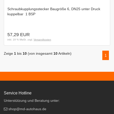
Schraubkupplungsstecker Baugröße 6, DN25 unter Druck
kuppelbar  1 BSP
57,29 EUR
inkl. 19 % MwSt. zzgl.
Versandkosten
Zeige
1
bis
10
(von insgesamt
10
Artikeln)
1
Service Hotline
Unterstützung und Beratung unter:
shop@md-autohaus.de