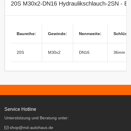
20S M30x2-DN16 Hydraulikschlauch-2SN - Ede
Baureihe:
Gewinde:
Nennweite:
Schlüsse
20S
M30x2
DN16
36mm
Service Hotline
Unterstützung und Beratung unter:
shop@md-autohaus.de